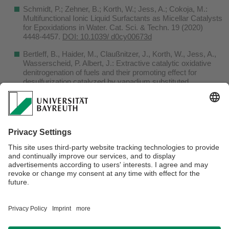
Schmidt, P.; Zehner, B.; Korth, W.; Jess, A.; Cokoja, M.:
Multifunctional Ionic Liquid Surfactants as Micellar Catalysts
for Epoxidations in Water. Cat. Sci. & Techn. 19 (2020)
4448-4457.
DOI: 10.1039/ d0cy00673d
Bertleff, B., Haider, M., Claußnitzer, J., Korth, W., Jess, A.,
Wasserscheid, P. Albert, J.: Extractive catalytic oxidative
denitrogenation of fuels and their promoting effect for
desulfurization catalyzed by vanadium substituted
heteropolyacids and molecular oxygen. distribution. Energy
& Fuels 34 (2020), 8099-8109.
DOI:
10.1021/acs.energyfuels.0c00864
Jess, A.: Energieträger Wasserstoff – Speicherung und
Transport von Energie durch reinen und gebundenen H
.
2
Spektrum
1(2020) 6-15.
Brüggemann, D.; Jess, A.; Linhardt, C.: Power-to-Gas als
Schlüsseltechnologie – Die Vernetzung des Strom- und
Gassektors für eine nachhaltige Energiewirtschaft.
Spektrum
1 (2020) 16-21