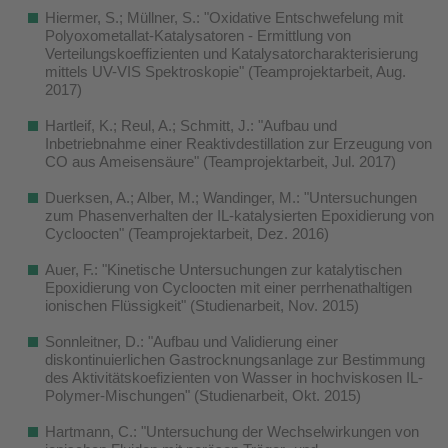
Hiermer, S.; Müllner, S.: "Oxidative Entschwefelung mit
Polyoxometallat-Katalysatoren - Ermittlung von
Verteilungskoeffizienten und Katalysatorcharakterisierung
mittels UV-VIS Spektroskopie" (Teamprojektarbeit, Aug.
2017)
Hartleif, K.; Reul, A.; Schmitt, J.: "Aufbau und
Inbetriebnahme einer Reaktivdestillation zur Erzeugung von
CO aus Ameisensäure" (Teamprojektarbeit, Jul. 2017)
Duerksen, A.; Alber, M.; Wandinger, M.: "Untersuchungen
zum Phasenverhalten der IL-katalysierten Epoxidierung von
Cycloocten" (Teamprojektarbeit, Dez. 2016)
Auer, F.: "Kinetische Untersuchungen zur katalytischen
Epoxidierung von Cycloocten mit einer perrhenathaltigen
ionischen Flüssigkeit" (Studienarbeit, Nov. 2015)
Sonnleitner, D.: "Aufbau und Validierung einer
diskontinuierlichen Gastrocknungsanlage zur Bestimmung
des Aktivitätskoefizienten von Wasser in hochviskosen IL-
Polymer-Mischungen" (Studienarbeit, Okt. 2015)
Hartmann, C.: "Untersuchung der Wechselwirkungen von