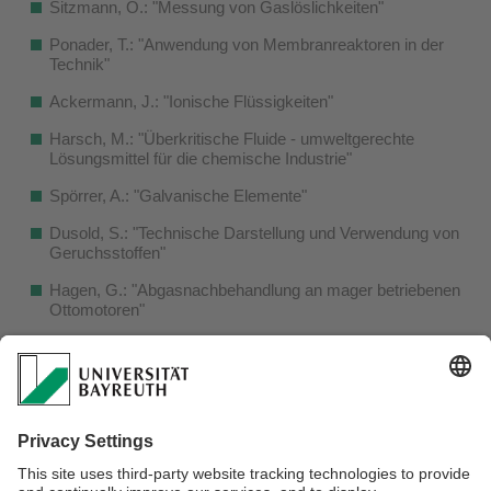
Sitzmann, O.: "Messung von Gaslöslichkeiten"
Ponader, T.: "Anwendung von Membranreaktoren in der
Technik"
Ackermann, J.: "Ionische Flüssigkeiten"
Harsch, M.: "Überkritische Fluide - umweltgerechte
Lösungsmittel für die chemische Industrie"
Spörrer, A.: "Galvanische Elemente"
Dusold, S.: "Technische Darstellung und Verwendung von
Geruchsstoffen"
Hagen, G.: "Abgasnachbehandlung an mager betriebenen
Ottomotoren"
Glatz, D.: "Mikroreaktoren: Einsatzpotentiale in der
Forschung und der chemischen Industrie"
Müller, M.: "Einsatz von Katalysatoren zur Abgasreinigung
bei Dieselfahrzeugen"
Rettig, F.: "LTCC-Technologie für Gassensoren"