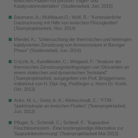
ionischen Fluiden mit porösen Träger- und
Katalysatormaterialien" (Studienarbeit, Jan. 2015)
Baumann, A.; Mühlbauer,O.; Wolf, R.: "Kontinuierliche
Gastrocknung mit Hilfe von ionischen Flüssigkeiten"
(Teamprojektarbeit, Nov. 2014)
Mierdel, K.: "Untersuchung der thermischen und heterogen
katalysierten Zersetzung von Ameisensäure in flüssiger
Phase" (Studienarbeit, Jun. 2014)
Crizzle, A.; Kandlbinder, C.; Weigand, F.: "Analyse der
thermischen Zersetzungsbedingungen von Siloxanden an
einem statischen und dynamischen Teststand"
(Teamprojektarbeit, ausgegeben von Prof. Brüggemann,
mitbetreut von H. Dipl.-Ing. Preißinger u. Herrn Dr. Korth,
Okt. 2013)
Anke, M.-L.; Geist, A.-K.; Kleinschrodt, C.: "FTIR-
Spektroskopie an ionischen Fluiden" (Teamprojektarbeit,
Jun. 2013)
Pfluger, S.; Schmidt, C.; Schleef, F.: "Kapazitive
Feuchtesensoren - Eine kostengünstige Alternative zur
Taupunktbestimmung" (Teamprojektarbeit Mai 2013)