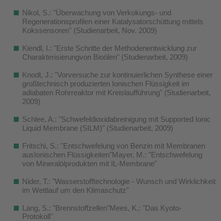
Nikol, S.: "Überwachung von Verkokungs- und
Regenerationsprofilen einer Katalysatorschüttung mittels
Kokssensoren" (Studienarbeit, Nov. 2009)
Kiendl, I.: "Erste Schritte der Methodenentwicklung zur
Charakterisierungvon Bioölen" (Studienarbeit, 2009)
Knodt, J.: "Vorversuche zur kontinuierlichen Synthese einer
großtechnisch produzierten Ionischen Flüssigkeit im
adiabaten Rohrreaktor mit Kreislaufführung" (Studienarbeit,
2009)
Schlee, A.: "Schwefeldioxidabreinigung mit Supported Ionic
Liquid Membrane (SILM)" (Studienarbeit, 2009)
Fritschi, S.: "Entschwefelung von Benzin mit Membranen
ausIonischen Flüssigkeiten"Mayer, M.: "Entschwefelung
von Mineralölprodukten mit IL-Membrane"
Nider, T.: "Wasserstofftechnologie - Wunsch und Wirklichkeit
im Wettlauf um den Klimaschutz"
Lang, S.: "Brennstoffzellen"Mees, K.: "Das Kyoto-
Protokoll"