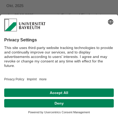
Okt. 2025
Am
20.10.2025
war es so weit:
Ferdinand Fischer
hat
seine Dissertation
"Kinetik der Wassergas-Shift-Reaktion unter
Verwendung eines Ruthenium-basierten Supported
Ionic Liquid-Phase-
Katalysators"
mit
Auszeichnung
erfolgreich verteidigt und
damit seine Promotion abgeschlossen.
Wir gratulieren herzlich und wünschen ihm alles Gute und
viel Erfolg für die Zukunft!
Datenschutzerklärung
Impressum
Hausordnung
Sitemap
Kontakt
Barrierefreiheitserklärung